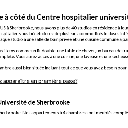
 à côté du Centre hospitalier univers
 à Sherbrooke, nous avons plus de 40 studios en résidence à louer
pitalier, vous bénéficierez de plusieurs commodités incluses intér
. Chaque studio a une salle de bain privée et une cuisine commune à 
items comme un lit double, une table de chevet, un bureau de trav
omplète. Vous aurez accès à une cuisine, une laveuse et une sécheuse
hambre aussi bien située incluant tout ce que vous avez besoin pou
z apparaître en première page?
'Université de Sherbrooke
 Sherbrooke. Nos appartements à 4 chambres sont meublés complèt