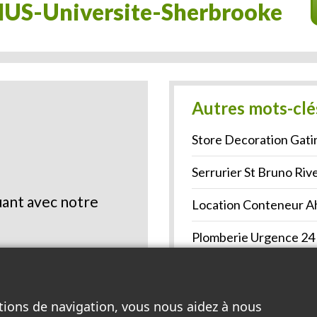
HUS-Universite-Sherbrooke
Autres mots-clé
Store Decoration Gati
Serrurier St Bruno Riv
ant avec notre
Location Conteneur Ah
Plomberie Urgence 24
Systeme Alarme Mago
Voir la liste complète >
tions de navigation, vous nous aidez à nous