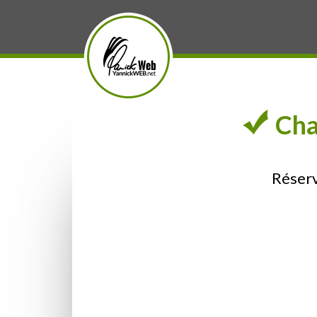
Cha
Réserv