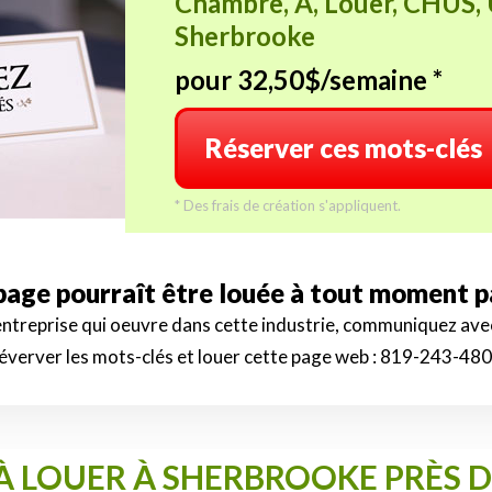
Chambre, A, Louer, CHUS, 
Sherbrooke
pour 32,50$/semaine *
Réserver ces mots-clés
* Des frais de création s'appliquent.
 page pourraît être louée à tout moment 
 entreprise qui oeuvre dans cette industrie, communiquez av
éverver les mots-clés et louer cette page web :
819-243-48
 LOUER À SHERBROOKE PRÈS DE