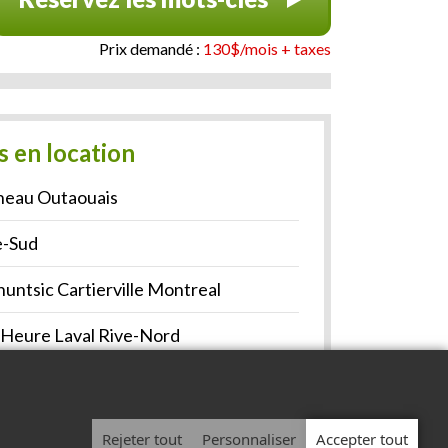
Prix demandé :
130$/mois + taxes
s en location
neau Outaouais
e-Sud
untsic Cartierville Montreal
 Heure Laval Rive-Nord
g
Rejeter tout
Personnaliser
Accepter tout