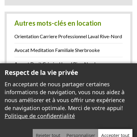
Autres mots-clés en location
Orientation Carriere Professionnel Laval Rive-Nord
Avocat Meditation Familiale Sherbrooke
Avocat Droit Criminel Laval Rive-Nord
Respect de la vie privée
Bureau Enquete Prive Anjou Montreal Est
En acceptant de nous partager certaines
informations de navigation, vous nous aidez à
Gestion Financiere Gatineau
nous améliorer et à vous offrir une expérience
Voir la liste complète >
de navigation optimale. Merci de votre appui!
Politique de confidentialité
© 2017 - 2026 . Tous droits réservés.
Avis légal et politique de confidentialité
|
Rejeter tout
Personnaliser
Accepter tout