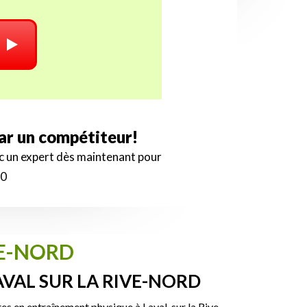
par un compétiteur!
ec un expert dès maintenant pour
00
VE-NORD
VAL SUR LA RIVE-NORD
s en entraînement physique à Laval, sur la Rive