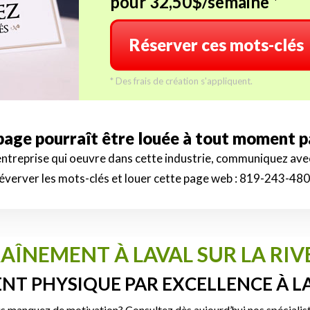
pour 32,50$/semaine *
Réserver ces mots-clés
* Des frais de création s'appliquent.
 page pourraît être louée à tout moment 
 entreprise qui oeuvre dans cette industrie, communiquez av
éverver les mots-clés et louer cette page web :
819-243-48
AÎNEMENT À LAVAL SUR LA RI
NT PHYSIQUE PAR EXCELLENCE À LA
 manquez de motivation? Consultez dès aujourd’hui nos spécialiste