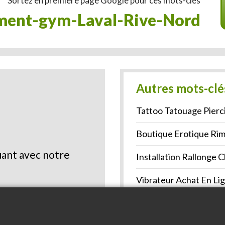
Sortez en première page Google pour ces mots-clés
ement-gym-Laval-Rive-Nord
Autres mots-clé
Tattoo Tatouage Pierc
Boutique Erotique Rim
ant avec notre
Installation Rallonge
Vibrateur Achat En Li
Tatouage St-Jean-Sur-