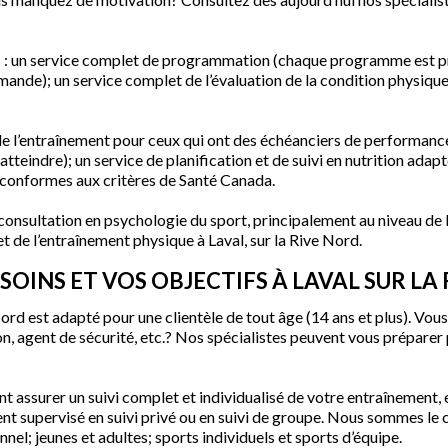
ts : un service complet de programmation (chaque programme est pr
emande); un service complet de l’évaluation de la condition physiqu
 de l’entraînement pour ceux qui ont des échéanciers de performanc
atteindre); un service de planification et de suivi en nutrition adap
 conformes aux critères de Santé Canada.
e consultation en psychologie du sport, principalement au niveau de
t de l’entraînement physique à Laval, sur la Rive Nord.
SOINS ET VOS OBJECTIFS À LAVAL SUR LA
ord est adapté pour une clientèle de tout âge (14 ans et plus). Vou
ion, agent de sécurité, etc.? Nos spécialistes peuvent vous préparer
assurer un suivi complet et individualisé de votre entraînement, e
 supervisé en suivi privé ou en suivi de groupe. Nous sommes le c
nel; jeunes et adultes; sports individuels et sports d’équipe.