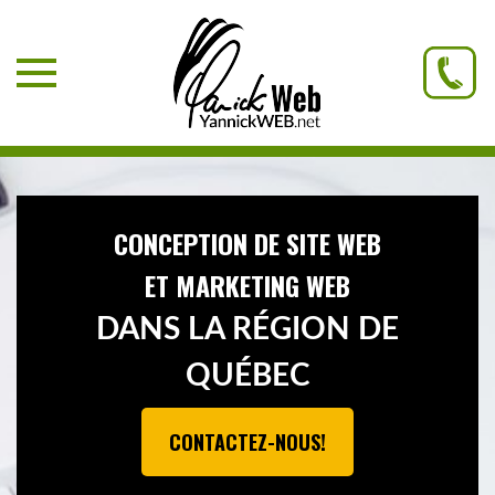
Accueil
À Propos
Services
Clients
Contact
CONCEPTION DE SITE WEB
Facebook
ET MARKETING WEB
Site web
DANS LA RÉGION DE
1-888-764-8338
QUÉBEC
CONTACTEZ-NOUS!