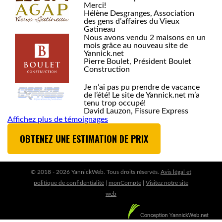
Merci!
Hélène Desgranges, Association
des gens d’affaires du Vieux
Gatineau
Nous avons vendu 2 maisons en un
mois grâce au nouveau site de
Yannick.net
Pierre Boulet, Président Boulet
Construction
Je n’ai pas pu prendre de vacance
de l’été! Le site de Yannick.net m’a
tenu trop occupé!
David Lauzon, Fissure Express
Affichez plus de témoignages
OBTENEZ UNE ESTIMATION DE PRIX
© 2018 - 2026 YannickWeb. Tous droits réservés.
Avis légal et
politique de confidentialité
|
monCompte
|
Visitez notre site
web