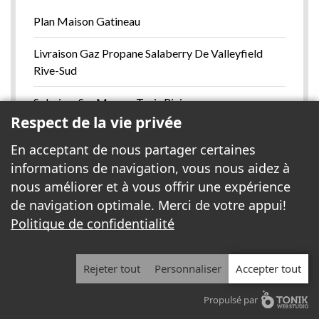
Plan Maison Gatineau
Livraison Gaz Propane Salaberry De Valleyfield
Rive-Sud
Solarium Sur Mesure Trois Rivieres
Respect de la vie privée
Location Conteneur Container Candiac Rive-Sud
En acceptant de nous partager certaines
informations de navigation, vous nous aidez à
Deneigement Commercial Boucherville Rive-Sud
nous améliorer et à vous offrir une expérience
Voir la liste complète >
de navigation optimale. Merci de votre appui!
Politique de confidentialité
© 2013 - 2026 . Tous droits réservés.
Avis légal et politique de confidentialité
|
Rejeter tout
Personnaliser
Accepter tout
monCompte
Propulsé par