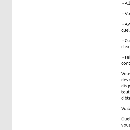
- Al
- Vo
- Av
quel
- Cu
d'ex
- Fa
cont
Vous
deve
dis 
tout
d'êt
Voil
Quel
vous