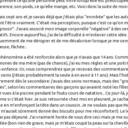
rendre ce qu'une personne peut vivre lorsqu'elle est préoccupée
rence, son poids, ce qu'elle mange, etc. Voici donc la suite de mon h
ais sept ans et je savais déjà que j'étais plus "enrobée" que les aut
nt l'être vraiment. C'était ma perception, puisque c'est ce qu'on m'
grossir". J'avais associé mon image corporelle "négative" à des s
tifs. Encore aujourd'hui, j'ai de la difficulté à m'enlever cette idée.
uemment de me dénigrer et de me dévaloriser lorsque je me sens t
euse, fâchée...
hénomène a été renforcée alors que je n'avais que 14 ans. Comme 
ones de ma mère (pas de chance), j'ai eu mes règles et une poitri
enfance. Or, vous comprendrez que je recevais des commentaires
seins (j'étais probablement la seule à en avoir à 11 ans). Mais l'his
rement dès le secondaire: j'avais des seins normaux, mais des "gro
es", selon les commentaires des garçons qui avaient noté les filles
r vues à la piscine pendant le foutu cours de natation... Ce jour-là,
e si c'était hier. Je suis retournée chez moi en pleurant, je cacha
e en m'enfonçant la tête dans un coussin. Je ne voulais pas que
e m'aurait sûrement donné des biscuits pour me réconforter!). Le
'ai pas déjeuné. J'ai vraiment honte de vous dire ceci mais je me 
lée (bon rien de grave, mais je m'étais coupé la peau sur la cheville)