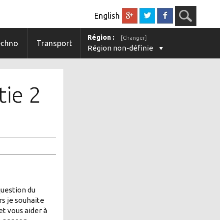
English
Région :
[Changer]
echno
Transport
Région non-définie
tie 2
question du
rs je souhaite
et vous aider à