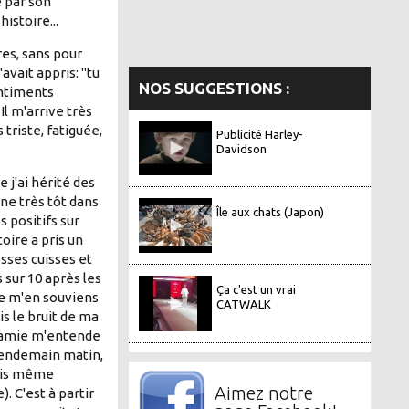
 par son
istoire...
res, sans pour
avait appris: "tu
NOS SUGGESTIONS :
entiments
 Il m'arrive très
riste, fatiguée,
Publicité Harley-
Davidson
j'ai hérité des
ne très tôt dans
Île aux chats (Japon)
 positifs sur
toire a pris un
sses cuisses et
 sur 10 après les
Ça c'est un vrai
 je m'en souviens
CATWALK
is le bruit de ma
 Mamie m'entende
 lendemain matin,
suis même
Aimez notre
. C'est à partir