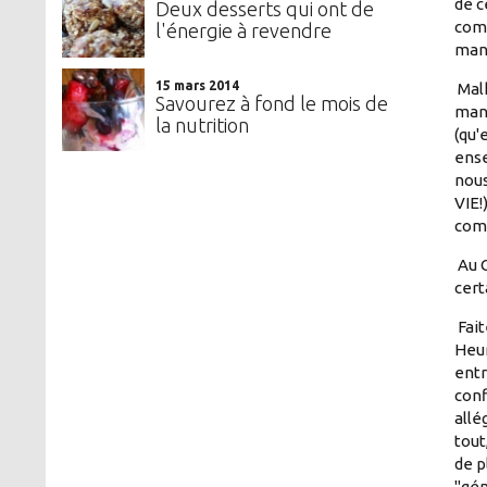
de c
Deux desserts qui ont de
comm
l'énergie à revendre
mang
15 mars 2014
Malh
Savourez à fond le mois de
manq
la nutrition
(qu'
ense
nous
VIE!
comp
Au C
cert
Fait
Heur
entr
conf
allé
tout
de p
"gén