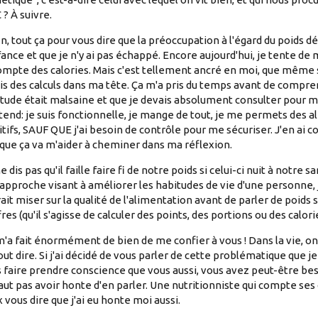
C ? À suivre.
n, tout ça pour vous dire que la préoccupation à l'égard du poids d
fance et que je n'y ai pas échappé. Encore aujourd'hui, je tente de
mpte des calories. Mais c'est tellement ancré en moi, que même s
ais des calculs dans ma tête. Ça m'a pris du temps avant de compr
tude était malsaine et que je devais absolument consulter pour m'
tend: je suis fonctionnelle, je mange de tout, je me permets des 
itifs, SAUF QUE j'ai besoin de contrôle pour me sécuriser. J'en ai c
 que ça va m'aider à cheminer dans ma réflexion.
e dis pas qu'il faille faire fi de notre poids si celui-ci nuit à notre s
approche visant à améliorer les habitudes de vie d'une personne,
ait miser sur la qualité de l'alimentation avant de parler de poids 
fres (qu'il s'agisse de calculer des points, des portions ou des calori
'a fait énormément de bien de me confier à vous ! Dans la vie, on
out dire. Si j'ai décidé de vous parler de cette problématique que je 
 faire prendre conscience que vous aussi, vous avez peut-être besoi
aut pas avoir honte d'en parler. Une nutritionniste qui compte ses c
 vous dire que j'ai eu honte moi aussi.