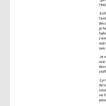
l'IM
Enfi
l'en
déco
je f
habi
s'en
nutr
sais
Je n
une 
devr
chif
Ça m
de t
vous
ne f
peux