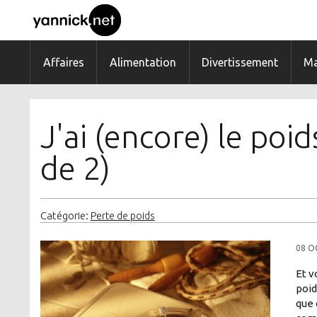
Affaires
Alimentation
Divertissement
Ma
J'ai (encore) le poid
de 2)
Catégorie:
Perte de poids
08 O
Et v
poid
que 