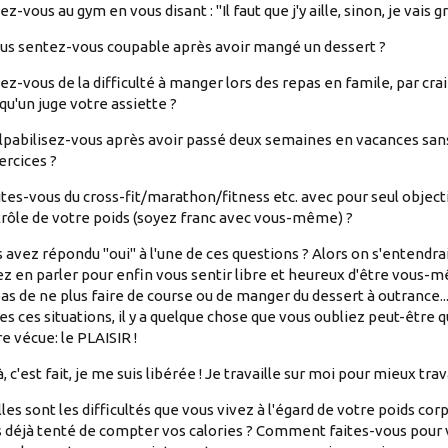
lez-vous au gym en vous disant : "Il faut que j'y aille, sinon, je vais gr
us sentez-vous coupable après avoir mangé un dessert ?
ez-vous de la difficulté à manger lors des repas en famile, par cra
qu'un juge votre assiette ?
lpabilisez-vous après avoir passé deux semaines en vacances sans
ercices ?
ites-vous du cross-fit/marathon/fitness etc. avec pour seul objecti
rôle de votre poids (soyez franc avec vous-même) ?
 avez répondu "oui" à l'une de ces questions ? Alors on s'entendrai
z en parler pour enfin vous sentir libre et heureux d'être vous-
pas de ne plus faire de course ou de manger du dessert à outrance..
es ces situations, il y a quelque chose que vous oubliez peut-être q
re vécue: le PLAISIR !
à, c'est fait, je me suis libérée ! Je travaille sur moi pour mieux trava
les sont les difficultés que vous vivez à l'égard de votre poids cor
 déjà tenté de compter vos calories ? Comment faites-vous pour 