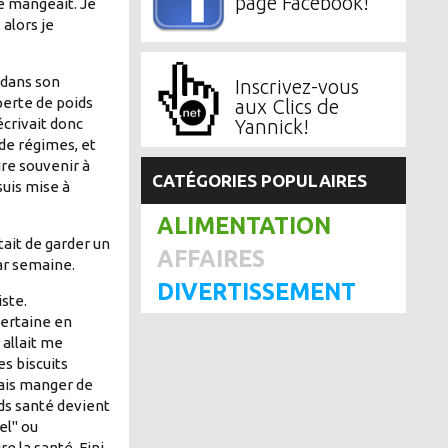
page Facebook!
le mangeait. Je
alors je
 dans son
Inscrivez-vous
perte de poids
aux Clics de
Yannick!
écrivait donc
 de régimes, et
re souvenir à
CATÉGORIES POPULAIRES
 suis mise à
ALIMENTATION
ait de garder un
AFFAIRES
par semaine.
DIVERTISSEMENT
iste.
certaine en
 allait me
es biscuits
vais manger de
ids santé devient
el" ou
re la santé. Fini