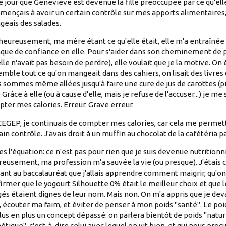
e jour que Geneviève est devenue la fille préoccupée par ce qu'el
ençais à avoir un certain contrôle sur mes apports alimentaires, 
eais des salades.
eureusement, ma mère étant ce qu'elle était, elle m'a entraînée
ue de confiance en elle. Pour s'aider dans son cheminement de 
elle n'avait pas besoin de perdre), elle voulait que je la motive. On 
mble tout ce qu'on mangeait dans des cahiers, on lisait des livres
 sommes même allées jusqu'à faire une cure de jus de carottes (pi
) Grâce à elle (ou à cause d'elle, mais je refuse de l'accuser...) je me
ter mes calories. Erreur. Grave erreur.
EGEP, je continuais de compter mes calories, car cela me permett
ain contrôle. J'avais droit à un muffin au chocolat de la cafétéria 
es l'équation: ce n'est pas pour rien que je suis devenue nutritionn
eusement, ma profession m'a sauvée la vie (ou presque). J'étais 
ant au baccalauréat que j'allais apprendre comment maigrir, qu'on
irmer que le yogourt Silhouette 0% était le meilleur choix et que l
gés étaient dignes de leur nom. Mais non. On m'a appris que je de
, écouter ma faim, et éviter de penser à mon poids "santé". Le po
lus en plus un concept dépassé: on parlera bientôt de poids "natur
étique", c'est-à-dire celui avec lequel on vit bien, et qui nous procu