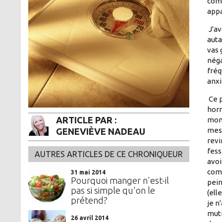
comp
appa
J'av
auta
vas 
néga
fréq
anxi
Ce p
horm
ARTICLE PAR :
mon 
mes 
GENEVIÈVE NADEAU
revi
fess
AUTRES ARTICLES DE CE CHRONIQUEUR
avoi
comm
31 mai 2014
Pourquoi manger n'est-il
pein
pas si simple qu'on le
(ell
prétend?
je n
muti
26 avril 2014