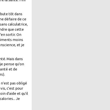
ébute tôt dans
 me défaire de ce
ans calculatrice,
endre que cette
en sortir. On
aliments moins
onscience, et je
anté. Mais dans
 je pense qu'on
santé et de
es).
 n'est pas obligé
vis, c'est pour
n d'aide et qu'il
alories... Je