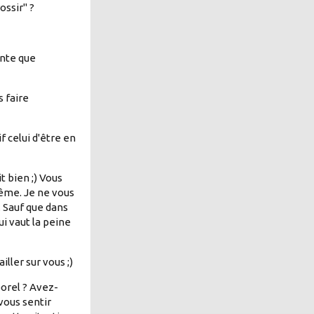
ossir" ?
inte que
 faire
f celui d'être en
t bien ;) Vous
même. Je ne vous
. Sauf que dans
ui vaut la peine
iller sur vous ;)
porel ? Avez-
vous sentir