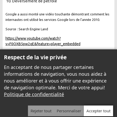
Déversement de pétrole
Google a aussi monté une vidéo touchante démontrant comment les
internautes ont utilisé les services Google lors de l'année 2010.
Source : Search Engine Land
https://www.youtube.com/watch?
v=F0QXB5pw2qE&feature=player_embedded
Respect de la vie privée
En acceptant de nous partager certaines
informations de navigation, vous nous aidez à
nous améliorer et à vous offrir une expérience
de navigation optimale. Merci de votre appui!
Politique de confidentialité
© 1999 - 2026 Yannick.net Tous droits réservés.
Avis légal
|
Politique de confidentialité
Rejeter tout
Personnaliser
Accepter tout
Toutes les entreprises locales
/
Nos pages à Louer
/
Services Internet
/
Devenir chroniqueur
/