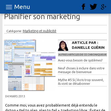
Menu
Planifier son marketing
Marketing et publicité
Catégorie:
ARTICLE PAR :
DANIELLE GUÉRIN
AUTRES ARTICLES DE CE CHRONIQUEUR
Avez-vous besoin de systèmes?
Neuf choses à inclure dans votre
message de bienvenue
Mythe #5 Si j’écris trop souvent,
ils vont se désabonner
04 MARS 2013
Comme moi, vous avez probablement déjà entendu le
dicton « Fail to plan, plan to fail », traduction libre : Évitez de