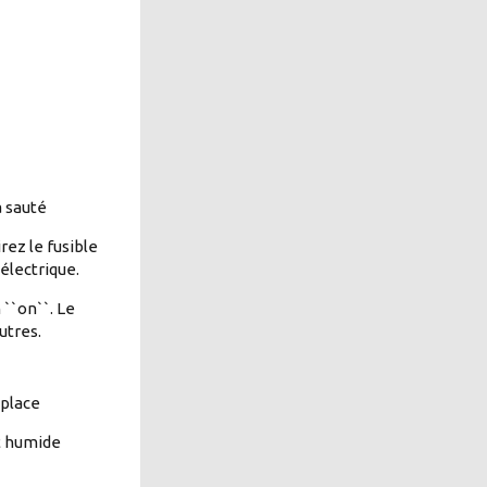
à sauté
rez le fusible
électrique.
 ``on``. Le
utres.
 place
st humide