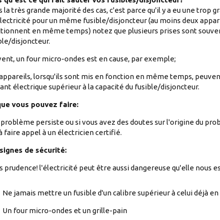
 la très grande majorité des cas, c'est parce qu'il y a eu une trop
lectricité pour un même fusible/disjoncteur (au moins deux appare
tionnent en même temps) notez que plusieurs prises sont souvent
ble/disjoncteur.
ent, un four micro-ondes est en cause, par exemple;
appareils, lorsqu'ils sont mis en fonction en même temps, peuven
ant électrique supérieur à la capacité du fusible/disjoncteur.
que vous pouvez faire:
e problème persiste ou si vous avez des doutes sur l'origine du pr
à faire appel à un électricien certifié.
signes de sécurité:
s prudence! l'électricité peut être aussi dangereuse qu'elle nous est
Ne jamais mettre un fusible d'un calibre supérieur à celui déjà en
Un four micro-ondes et un grille-pain