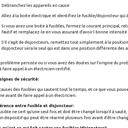
Débranchez les appareils en cause
Allez à la boite électrique et identifiez le fusible/disjoncteur qui 
Si vous avez une boite à fusibles, fermez le courant principal, reti
fautif et remplacez-le en vous assurant d'avoir l bonne intensité 
S'il s'agit de disjoncteurs, remettez tout simplement à la position
disjoncteur sera le seul qui est dans une position différente des a
e problème persiste ou si vous avez des doutes sur l'origine du pr
à faire appel à un électricien certifié.
signes de sécurité:
causes des fusibles qui sautent tout le temps, et ce que vous pouv
 avant de faire appel à un électricien.
érence entre fusible et disjoncteur:
usible ne sert qu'une seul fois et doit être changé lorsqu'il à sauté,
un dispositif qui peut être réarmé plusieurs fois avant d'être chang
 qu'est ce qui fait sauter vos fusibles/disjoncteur?