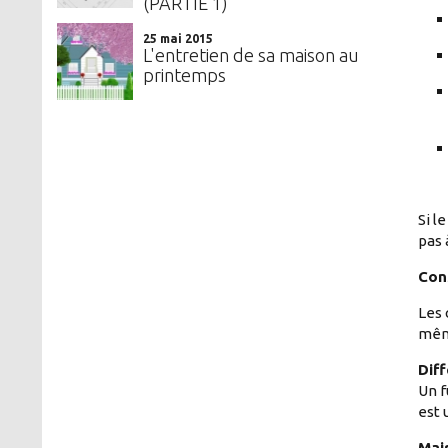
(PARTIE 1)
25 mai 2015
L'entretien de sa maison au
printemps
Si l
pas 
Con
Les 
même
Diff
Un f
est 
Mais