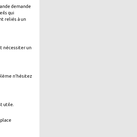
 grande demande
ils qui
 reliés à un
t nécessiter un
oblème n'hésitez
 utile.
 place