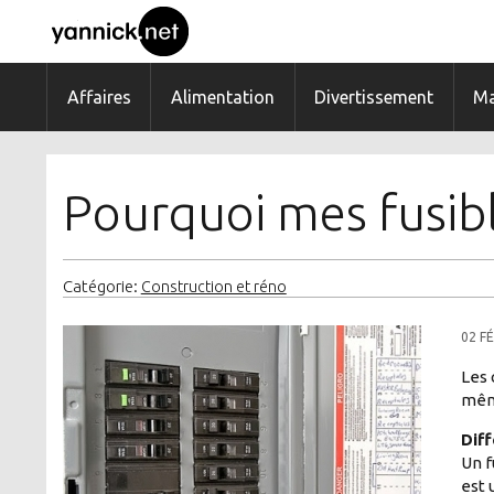
Affaires
Alimentation
Divertissement
Ma
Pourquoi mes fusibl
Catégorie:
Construction et réno
02 F
Les 
même
Diff
Un f
est 