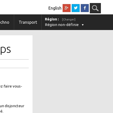
English
Région :
[Changer]
echno
Transport
Région non-définie
mps
ez faire vous-
 un disjoncteur
é.