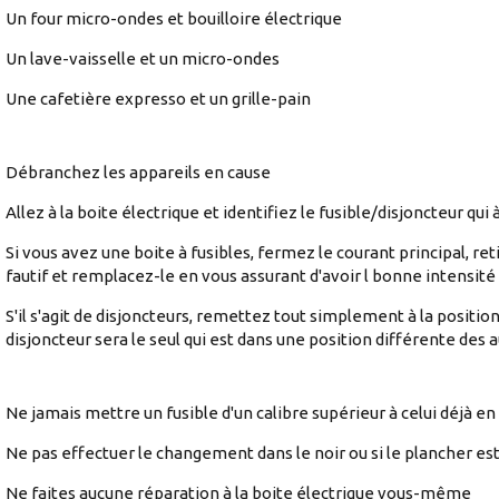
Un four micro-ondes et bouilloire électrique
Un lave-vaisselle et un micro-ondes
Une cafetière expresso et un grille-pain
Débranchez les appareils en cause
Allez à la boite électrique et identifiez le fusible/disjoncteur qui 
Si vous avez une boite à fusibles, fermez le courant principal, reti
fautif et remplacez-le en vous assurant d'avoir l bonne intensité 
S'il s'agit de disjoncteurs, remettez tout simplement à la position
disjoncteur sera le seul qui est dans une position différente des a
Ne jamais mettre un fusible d'un calibre supérieur à celui déjà en
Ne pas effectuer le changement dans le noir ou si le plancher e
Ne faites aucune réparation à la boite électrique vous-même