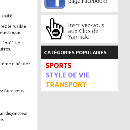
page Facebook!
à sauté
Inscrivez-vous
rez le fusible
aux Clics de
électrique.
Yannick!
 ``on``. Le
utres.
CATÉGORIES POPULAIRES
oblème n'hésitez
SPORTS
STYLE DE VIE
TRANSPORT
ez faire vous-
 un disjoncteur
é.