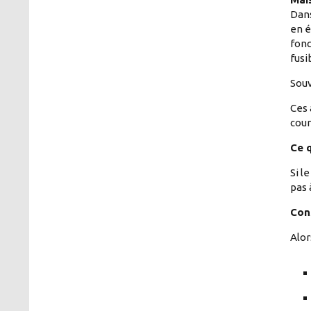
Dans
en é
fonc
fusi
Souv
Ces 
cour
Ce 
Si l
pas 
Con
Alor