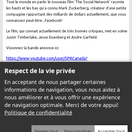
Tout le monde en parle: le nouveau film 'The Social Network' raconte
les hauts et les bas qu'a connu Mark Zuckerberg, créateur d'une petite
compagnie rapportant des milliards de dollars actuellement, que vous
connaissez peut-être...Facebook!
Le film, qui connait actuellement de très bonnes critiques, met en scène
Justin Timberlake, Jesse Eisenberg et Andre Garfield.
Visionnez la bande annonce ici:
https://www.youtube.com/user/SPRCanada?
v=PG5G9yeXqNU&feature=pyv&ad=5663517347&kw=the%20socia
Respect de la vie privée
En acceptant de nous partager certaines
informations de navigation, vous nous aidez à
nous améliorer et à vous offrir une expérience
de navigation optimale. Merci de votre appui!
Politique de confidentialité
© 1999 - 2026 Yannick.net Tous droits réservés.
Avis légal
|
Politique de confidentialité
Rejeter tout
Personnaliser
Accepter tout