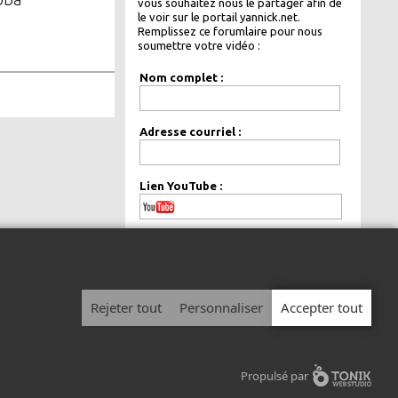
vous souhaitez nous le partager afin de
le voir sur le portail yannick.net.
Remplissez ce forumlaire pour nous
soumettre votre vidéo :
Nom complet :
Adresse courriel :
Lien YouTube :
de façon
Votre courriel sera gardé
confidentielle.
Rejeter tout
Personnaliser
Accepter tout
© 1999 - 2026 Yannick.net Tous droits réservés.
Avis légal
|
Politique de confidentialité
Propulsé par
Devenir chroniqueur
/
Afficher votre publicité sur Yannick.net
/
Nous joindre