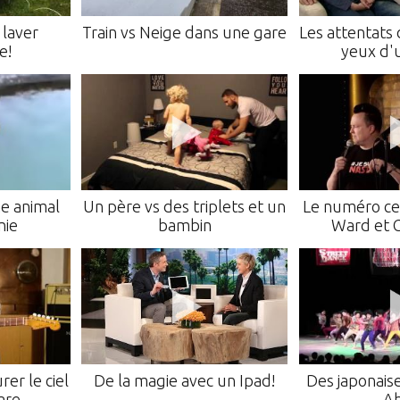
 laver
Train vs Neige dans une gare
Les attentats 
e!
yeux d'
e animal
Un père vs des triplets et un
Le numéro ce
nie
bambin
Ward et 
urer le ciel
De la magie avec un Ipad!
Des japonais
are
A