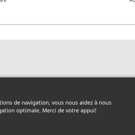
tions de navigation, vous nous aidez à nous
gation optimale. Merci de votre appui!
Toutes les entreprises locales
/
Nos pages à Louer
/
Services Internet
/