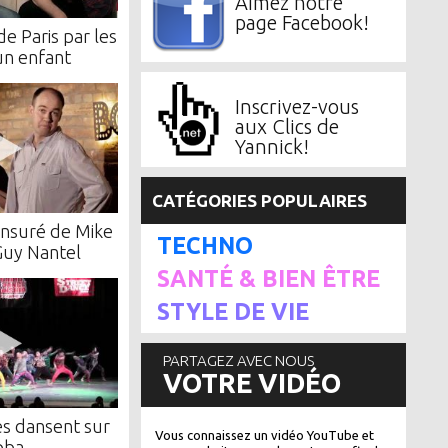
Aimez notre
page Facebook!
de Paris par les
un enfant
Inscrivez-vous
aux Clics de
Yannick!
CATÉGORIES POPULAIRES
nsuré de Mike
TECHNO
Guy Nantel
SANTÉ & BIEN ÊTRE
STYLE DE VIE
PARTAGEZ AVEC NOUS
VOTRE VIDÉO
es dansent sur
Vous connaissez un vidéo YouTube et
bba