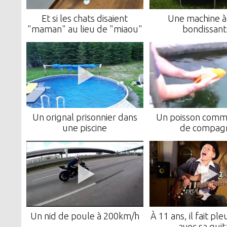
Et si les chats disaient
Une machine à
"maman" au lieu de "miaou"
bondissant
Un orignal prisonnier dans
Un poisson comm
une piscine
de compag
Un nid de poule à 200km/h
À 11 ans, il fait ple
avec sa guit