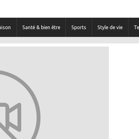
ison
Santé & bien être
Sports
Style de vie
T