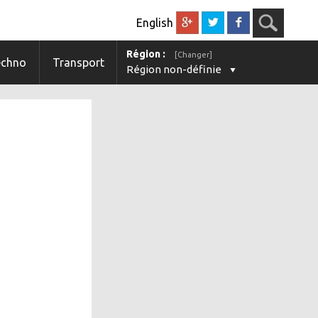
English
Région :
[Changer]
echno
Transport
Région non-définie