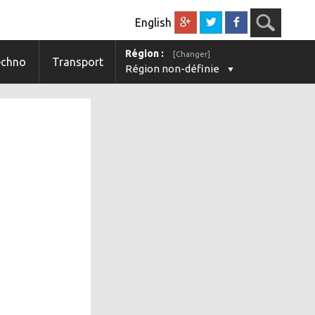
English
Région :
[Changer]
echno
Transport
Région non-définie