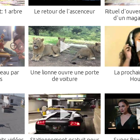
: 1 arbre
Le retour de l'ascenceur
Rituel d'ouve
d'un magas
deau par
Une lionne ouvre une porte
La procha
s
de voiture
Hou
its vidéos
Stationnement gratuit pour
Super Bow