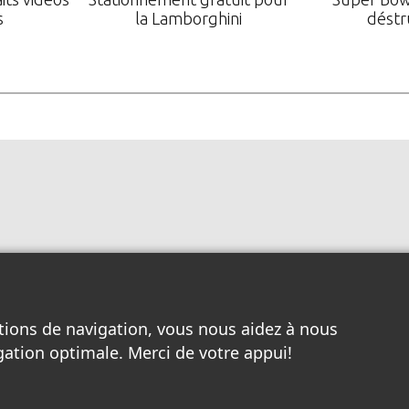
s
la Lamborghini
déstr
tions de navigation, vous nous aidez à nous
gation optimale. Merci de votre appui!
Toutes les entreprises locales
/
Nos pages à Louer
/
Services Internet
/