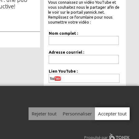
Vous connaissez un vidéo YouTube et
uctive!
vous souhaitez nous le partager afin de
le voir sur le portail yannick.net.
Remplissez ce forumlaire pour nous
soumettre votre vidéo :
Nom complet :
Adresse courriel :
Lien YouTube :
de façon
Votre courriel sera gardé
confidentielle.
Rejeter tout
Personnaliser
Accepter tout
© 1999 - 2026 Yannick.net Tous droits réservés.
Avis légal
|
Politique de confidentialité
Propulsé par
Devenir chroniqueur
/
Afficher votre publicité sur Yannick.net
/
Nous joindre