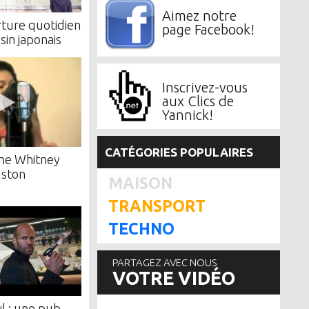
Aimez notre
rture quotidien
page Facebook!
in japonais
Inscrivez-vous
aux Clics de
Yannick!
CATÉGORIES POPULAIRES
ine Whitney
ston
MAISON
TRANSPORT
TECHNO
PARTAGEZ AVEC NOUS
VOTRE VIDÉO
l : une pub