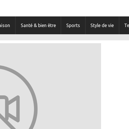
ison
Santé & bien être
Sports
Style de vie
T