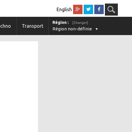
English
Région :
[Changer]
echno
Transport
Région non-définie