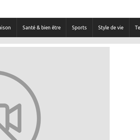
ison
Santé & bien être
Sports
Style de vie
T