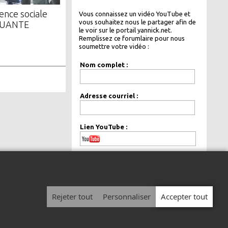
ence sociale
Vous connaissez un vidéo YouTube et
vous souhaitez nous le partager afin de
UANTE
le voir sur le portail yannick.net.
Remplissez ce forumlaire pour nous
soumettre votre vidéo :
Nom complet :
Adresse courriel :
Lien YouTube :
de façon
Votre courriel sera gardé
confidentielle.
Rejeter tout
Personnaliser
Accepter tout
© 1999 - 2026 Yannick.net Tous droits réservés.
Avis légal
|
Politique de confidentialité