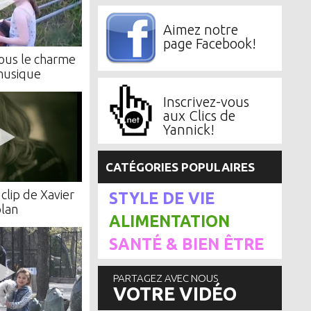
Aimez notre
page Facebook!
ous le charme
musique
Inscrivez-vous
aux Clics de
Yannick!
CATÉGORIES POPULAIRES
clip de Xavier
STYLE DE VIE
lan
ALIMENTATION
SANTÉ & BIEN ÊTRE
PARTAGEZ AVEC NOUS
VOTRE VIDÉO