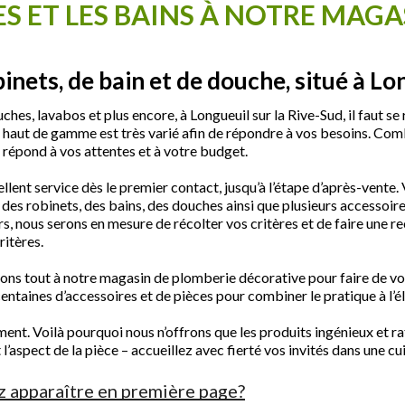
S ET LES BAINS À NOTRE MAGA
inets, de bain et de douche, situé à Lo
ches, lavabos et plus encore, à Longueuil sur la Rive-Sud, il faut se 
t haut de gamme est très varié afin de répondre à vos besoins. Com
i répond à vos attentes et à votre budget.
lent service dès le premier contact, jusqu’à l’étape d’après-vente. 
 des robinets, des bains, des douches ainsi que plusieurs accessoir
ers, nous serons en mesure de récolter vos critères et de faire une 
ritères.
vons tout à notre magasin de plomberie décorative pour faire de vot
centaines d’accessoires et de pièces pour combiner le pratique à l’é
t. Voilà pourquoi nous n’offrons que les produits ingénieux et raf
spect de la pièce – accueillez avec fierté vos invités dans une cuis
z apparaître en première page?