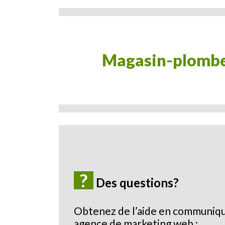
magasin-plomberie-robinets-bain-douche-
?
Des questions?
Obtenez de l’aide en communiqu
agence de marketing web :