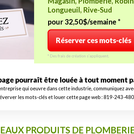
Magasin, Plomberie, Robin
Longueuil, Rive-Sud
pour 32,50$/semaine *
Réserver ces mots-clés
* Des frais de création s'appliquent.
 page pourraît être louée à tout moment 
 entreprise qui oeuvre dans cette industrie, communiquez av
éverver les mots-clés et louer cette page web :
819-243-48
BEAUX PRODUITS DE PLOMBERIE