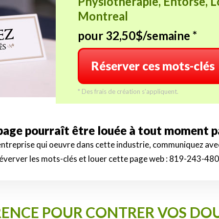
Physiotherapie, Entorse, L
Montreal
pour 32,50$/semaine *
Réserver ces mots-clés
* Des frais de création s'appliquent.
 page pourraît être louée à tout moment 
 entreprise qui oeuvre dans cette industrie, communiquez av
éverver les mots-clés et louer cette page web :
819-243-48
FÉRENCE POUR CONTRER VOS D