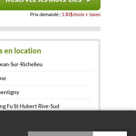
Prix demandé :
130$/mois + taxes
s en location
ean-Sur-Richelieu
gne
pentigny
ng Fu St Hubert Rive-Sud
rrebonne