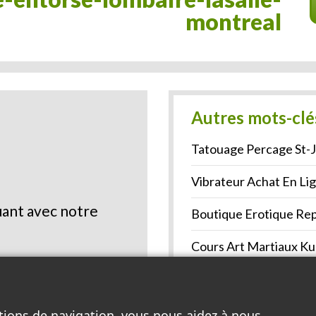
montreal
Autres mots-clé
Tatouage Percage St-J
Vibrateur Achat En Li
ant avec notre
Boutique Erotique Re
Cours Art Martiaux Ku
Boutique Erotique Te
Voir la liste complète >
tions de navigation, vous nous aidez à nous