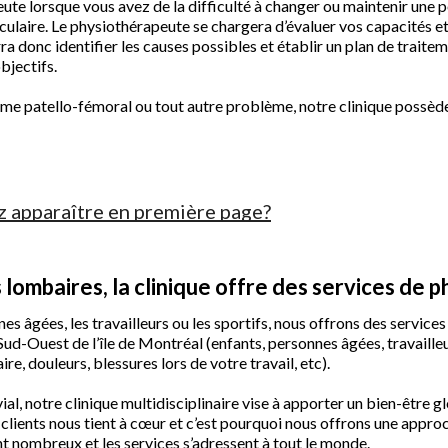
ute lorsque vous avez de la difficulté à changer ou maintenir une 
laire. Le physiothérapeute se chargera d’évaluer vos capacités et 
rra donc identifier les causes possibles et établir un plan de trait
bjectifs.
me patello-fémoral ou tout autre problème, notre clinique possède 
z apparaître en première page?
lombaires, la clinique offre des services de p
nnes âgées, les travailleurs ou les sportifs, nous offrons des servi
Sud-Ouest de l’île de Montréal (enfants, personnes âgées, travaille
e, douleurs, blessures lors de votre travail, etc).
al, notre clinique multidisciplinaire vise à apporter un bien-être g
clients nous tient à cœur et c’est pourquoi nous offrons une appro
nt nombreux et les services s’adressent à tout le monde.