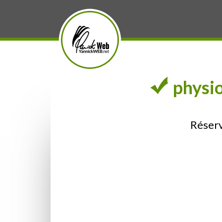
physio
Réserv