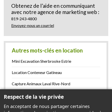
Obtenez de l’aide en communiquant
avec notre agence de marketing web :
819-243-4800
Envoyez-nous un courriel
Autres mots-clés en location
Mini Excavation Sherbrooke Estrie
Location Conteneur Gatineau
Capture Animaux Laval Rive-Nord
Maison De Luxe A Vendre Ile Des Soeurs
Respect de la vie privée
En acceptant de nous partager certaines
Magasin Plomberie Robinets Bain Douche