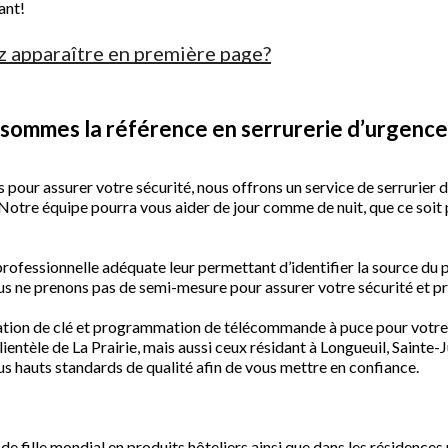
ant!
z apparaître en première page?
s sommes la référence en serrurerie d’urgence,
pour assurer votre sécurité, nous offrons un service de serrurier 
. Notre équipe pourra vous aider de jour comme de nuit, que ce soit
rofessionnelle adéquate leur permettant d’identifier la source du p
ous ne prenons pas de semi-mesure pour assurer votre sécurité et p
ation de clé et programmation de télécommande à puce pour votre v
entèle de La Prairie, mais aussi ceux résidant à Longueuil, Saint
us hauts standards de qualité afin de vous mettre en confiance.
e fille mondial en produits hôteliers ainsi que dans les résidences 