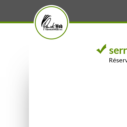
ser
Réserv