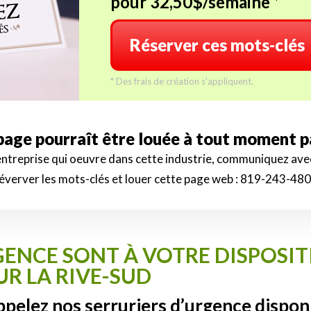
pour 32,50$/semaine *
Réserver ces mots-clés
* Des frais de création s'appliquent.
 page pourraît être louée à tout moment 
 entreprise qui oeuvre dans cette industrie, communiquez av
éverver les mots-clés et louer cette page web :
819-243-48
ENCE SONT À VOTRE DISPOSITI
UR LA RIVE-SUD
ppelez nos serruriers d’urgence dispon