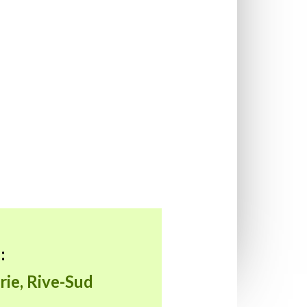
:
irie, Rive-Sud