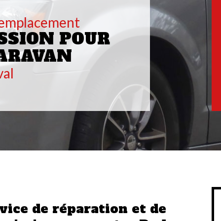
remplacement
SSION POUR
ARAVAN
val
vice de réparation et de