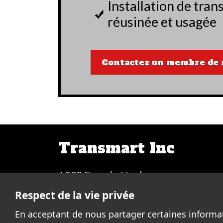
Installation de tran
réusinée et usagée
Contactez un membre de 
Transmart Inc
1992 Francis-Hughes
Chomedey Laval (QC) H7S 1N4
Respect de la vie privée
En acceptant de nous partager certaines informa
Contactez-nous