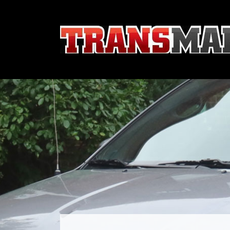
Accueil
À propos
Services
Contact
Site web
450-933-5572