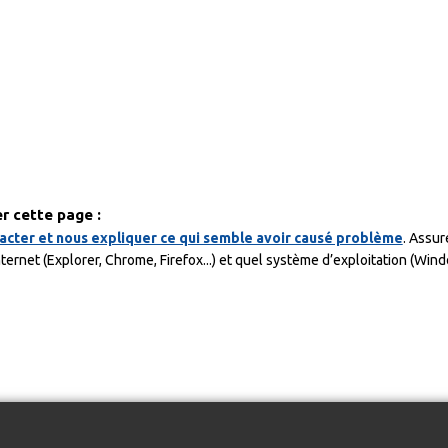
r cette page :
acter et nous expliquer ce qui semble avoir causé problème
. Assur
nternet (Explorer, Chrome, Firefox...) et quel système d’exploitation (Wind