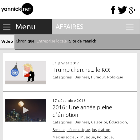
Menu
AFFAIRES
Chronique
Entreprise locale
Site de Yannick
Vidéo
31 janvier 2017
Trump cherche... le KO!
Categories :
Business
,
Humour
,
Politique
17 décembre 2016
2016 : Une année pleine
d'émotion
Categories :
Business
,
Célébrité
,
Éducation
,
Famille
,
Informatique
,
Inspiration
,
Médias sociaux
,
Musique
,
Politique
,