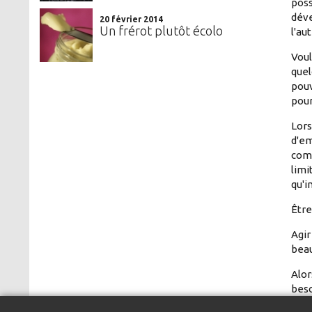
poss
déve
20 février 2014
Un frérot plutôt écolo
l'au
Voul
quel
pouv
pour
Lors
d'em
comm
limi
qu'i
Être
Agir
beau
Alor
beso
reco