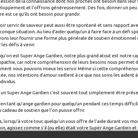
ession de la connaissance dont nos proches ont besoin dans leur 
loppement et l’offrons généreusement. Des fois, donner un peu 
tre est ce qu'ils ont besoin pour grandir.
oir servir de sauveur peut aussi être spontané et sans rapport av
conque situation. Au lieu d'aider quelqu'un à faire face à un défi sp
ons leur fournir une forme plus générale de soutien émotionnel 
 les défis à venir.
qu’on est Super Ange Gardien, notre plus grand atout est notre ca
pathie, car notre compréhension de leurs besoins nous permet 
ent nous pouvons mieux les servir. Même si cette compréhensio
tée, nos intentions d'amour veillent à ce que nos soins les aident à
ndividus.
 un Super Ange Gardien c'est souvent tout simplement être prése
 en tant qu’ange gardien pour quelqu'un pendant ces temps difficile
 cadeau de soutien que l’on puisse offrir.
s, lorsqu’à votre tour, quelqu’un vous offre de l’aide durant vos 
in, agissez comme s’il (ou elle) était votre Super Ange Gardien et
nnaissant pour ce cadeau!