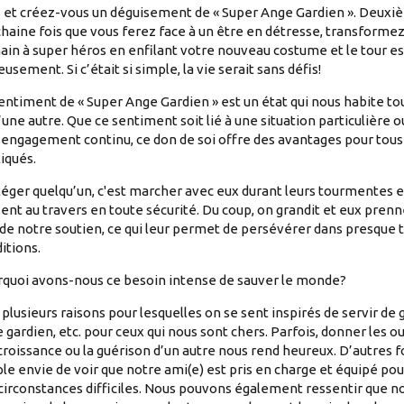
 et créez-vous un déguisement de « Super Ange Gardien ». Deuxi
haine fois que vous ferez face à un être en détresse, transforme
in à super héros en enfilant votre nouveau costume et le tour est
eusement. Si c’était si simple, la vie serait sans défis!
entiment de « Super Ange Gardien » est un état qui nous habite t
’une autre. Que ce sentiment soit lié à une situation particulière 
 engagement continu, ce don de soi offre des avantages pour tous
iqués.
éger quelqu’un, c'est marcher avec eux durant leurs tourmentes et 
ent au travers en toute sécurité. Du coup, on grandit et eux pren
 de notre soutien, ce qui leur permet de persévérer dans presque 
itions.
quoi avons-nous ce besoin intense de sauver le monde?
 a plusieurs raisons pour lesquelles on se sent inspirés de servir de 
 gardien, etc. pour ceux qui nous sont chers. Parfois, donner les o
 croissance ou la guérison d’un autre nous rend heureux. D’autres fo
le envie de voir que notre ami(e) est pris en charge et équipé pou
circonstances difficiles. Nous pouvons également ressentir que