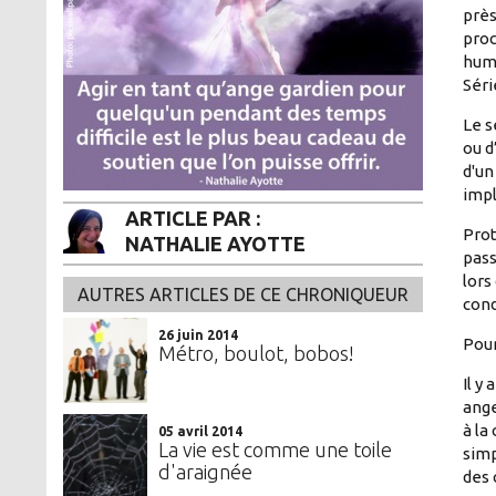
près
proc
huma
Séri
Le s
ou d
d'un
impl
ARTICLE PAR :
Prot
NATHALIE AYOTTE
pass
lors
AUTRES ARTICLES DE CE CHRONIQUEUR
cond
26 juin 2014
Pour
​Métro, boulot, bobos!
Il y
ange
à la
05 avril 2014
La vie est comme une toile
simp
d'araignée
des 