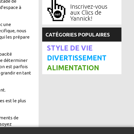
stade de
Inscrivez-vous
d'espace à
aux Clics de
Yannick!
ec une
écifique, nous
CATÉGORIES POPULAIRES
qui les prépare
STYLE DE VIE
pacité
DIVERTISSEMENT
de déterminer
ALIMENTATION
n est parfois
 grandir en tant
nt.
s est le plus
moments de
 soyez