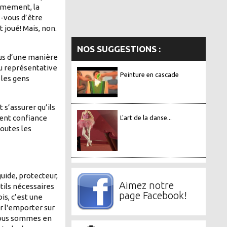
èmement, la
z-vous d’être
 joué! Mais, non.
NOS SUGGESTIONS :
ous d’une manière
ou représentative
Peinture en cascade
 les gens
s’assurer qu’ils
nent confiance
L'art de la danse...
toutes les
guide, protecteur,
Aimez notre
utils nécessaires
page Facebook!
is, c’est une
r l'emporter sur
 nous sommes en