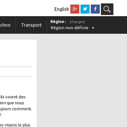
English
Région :
[Changer]
echno
Transport
Région non-définie
ils vivent des
Bien que nous
toujours comment.
!
s-mains le plus