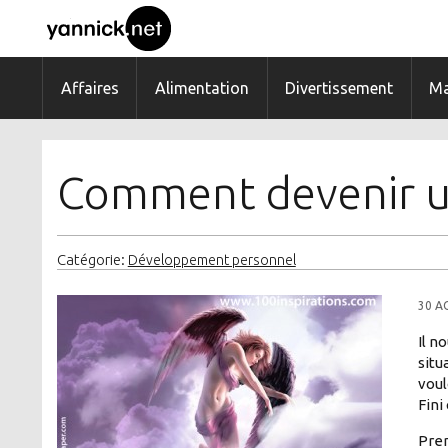
Affaires
Alimentation
Divertissement
Ma
Comment devenir u
Catégorie:
Développement personnel
30 A
Il n
situ
voul
Fini
Prem