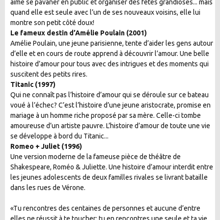
aime se pavaner en public et organiser des fêtes grandioses... mais
quand elle est seule avec l’un de ses nouveaux voisins, elle lui
montre son petit côté doux!
Le fameux destin d’Amélie Poulain (2001)
Amélie Poulain, une jeune parisienne, tente d’aider les gens autour
d’elle et en cours de route apprend à découvrir l’amour. Une belle
histoire d’amour pour tous avec des intrigues et des moments qui
suscitent des petits rires.
Titanic (1997)
Qui ne connaît pas l’histoire d’amour qui se déroule sur ce bateau
voué à l’échec? C’est l’histoire d’une jeune aristocrate, promise en
mariage à un homme riche proposé par sa mère. Celle-ci tombe
amoureuse d’un artiste pauvre. L’histoire d’amour de toute une vie
se développe à bord du Titanic...
Romeo + Juliet (1996)
Une version moderne de la fameuse pièce de théâtre de
Shakespeare, Roméo & Juliette. Une histoire d’amour interdit entre
les jeunes adolescents de deux familles rivales se livrant bataille
dans les rues de Vérone.
«Tu rencontres des centaines de personnes et aucune d’entre
elles ne réussit à te toucher; tu en rencontres une seule et ta vie