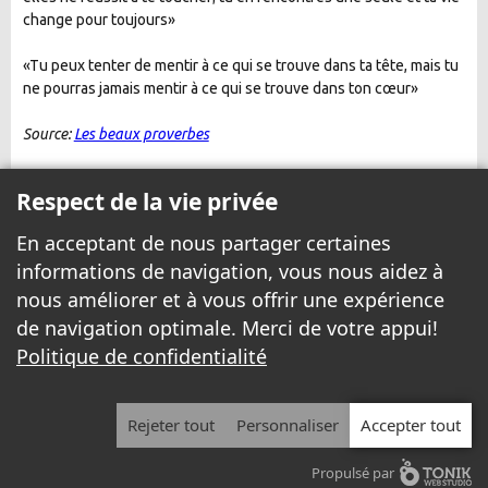
change pour toujours»
«Tu peux tenter de mentir à ce qui se trouve dans ta tête, mais tu
ne pourras jamais mentir à ce qui se trouve dans ton cœur»
Source:
Les beaux proverbes
Respect de la vie privée
En acceptant de nous partager certaines
informations de navigation, vous nous aidez à
nous améliorer et à vous offrir une expérience
de navigation optimale. Merci de votre appui!
Politique de confidentialité
© 1999 - 2026 Yannick.net Tous droits réservés.
Avis légal
|
Politique de confidentialité
Rejeter tout
Personnaliser
Accepter tout
Toutes les entreprises locales
/
Nos pages à Louer
/
Services Internet
/
Devenir chroniqueur
/
Propulsé par
Afficher votre publicité sur Yannick.net
/
Nous joindre