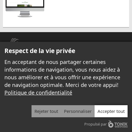
Respect de la vie privée
En acceptant de nous partager certaines
© 1999 - 2026 Yannick.net Tous droits réservés.
informations de navigation, vous nous aidez à
Avis légal
|
Politique de confidentialité
nous améliorer et à vous offrir une expérience
de navigation optimale. Merci de votre appui!
Toutes les entreprises locales
/
Nos pages à Louer
/
Services Internet
/
Devenir chroniqueur
/
Politique de confidentialité
Afficher votre publicité sur Yannick.net
/
Nous joindre
Rejeter tout
Personnaliser
Accepter tout
Propulsé par