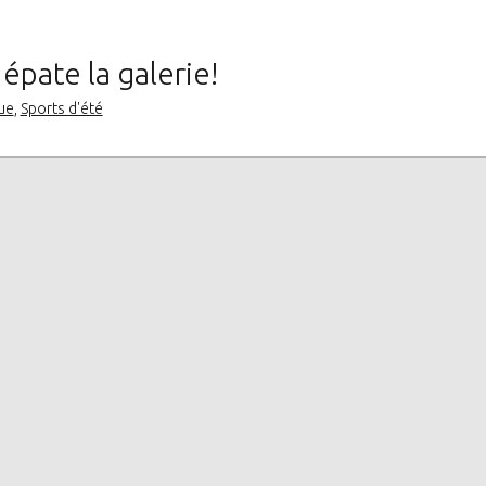
épate la galerie!
ue
,
Sports d'été