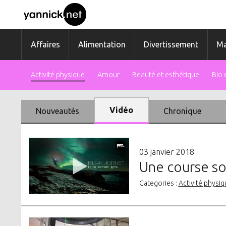
Affaires
Alimentation
Divertissement
Ma
Activité physique
Amour
Beauté et esthétique
Bio
Vidéo
Nouveautés
Chronique
03 janvier 2018
Une course so
Categories :
Activité physiq