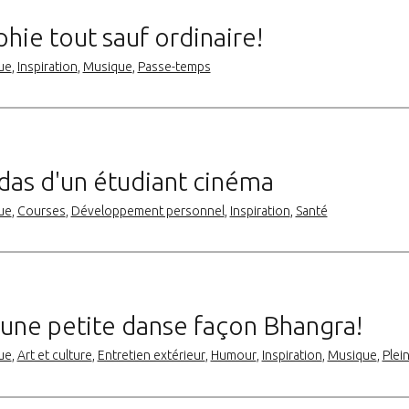
hie tout sauf ordinaire!
ue
,
Inspiration
,
Musique
,
Passe-temps
idas d'un étudiant cinéma
ue
,
Courses
,
Développement personnel
,
Inspiration
,
Santé
 une petite danse façon Bhangra!
ue
,
Art et culture
,
Entretien extérieur
,
Humour
,
Inspiration
,
Musique
,
Plein