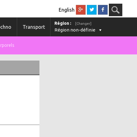
English
Région :
[Changer]
echno
Transport
Région non-définie
orporels