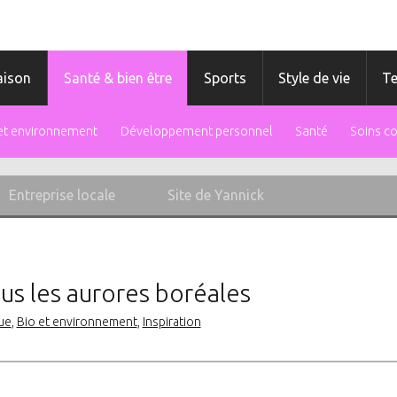
ison
Santé & bien être
Sports
Style de vie
T
 et environnement
Développement personnel
Santé
Soins c
Entreprise locale
Site de Yannick
us les aurores boréales
ue
,
Bio et environnement
,
Inspiration