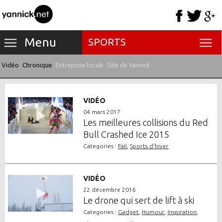
Menu
SPORTS
Vidéo
Chronique
Entreprise locale
Site de Yannick
VIDÉO
04 mars 2017
Les meilleures collisions du Red
Bull Crashed Ice 2015
Categories :
Fail
,
Sports d'hiver
VIDÉO
22 décembre 2016
Le drone qui sert de lift à ski
Categories :
Gadget
,
Humour
,
Inspiration
,