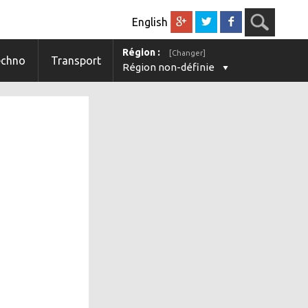
English
Région :
[Changer]
echno
Transport
Région non-définie