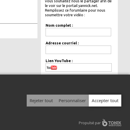
vous souhaitez nous le partager afin de
le voir sur le portail yannick.net.
Remplissez ce forumlaire pour nous
soumettre votre vidéo :
Nom complet :
Adresse courriel :
Lien YouTube :
de façon
Votre courriel sera gardé
confidentielle.
Rejeter tout
Personnaliser
Accepter tout
© 1999 - 2026 Yannick.net Tous droits réservés.
Avis légal
|
Politique de confidentialité
Propulsé par
Devenir chroniqueur
/
Afficher votre publicité sur Yannick.net
/
Nous joindre