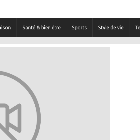
ison
Santé & bien être
Sports
Style de vie
T