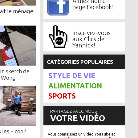
Aimez notre
page Facebook!
fait le ménage
Inscrivez-vous
aux Clics de
Yannick!
CATÉGORIES POPULAIRES
 un sketch de
STYLE DE VIE
r Wong
ALIMENTATION
SPORTS
PARTAGEZ AVEC NOUS
VOTRE VIDÉO
 les + cool!
Vous connaissez un vidéo YouTube et