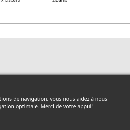
tions de navigation, vous nous aidez à nous
gation optimale. Merci de votre appui!
Toutes les entreprises locales
/
Nos pages à Louer
/
Services Internet
/