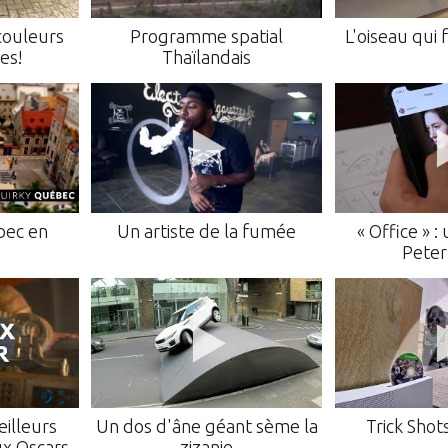
couleurs
Programme spatial
L'oiseau qui 
es!
Thaïlandais
bec en
Un artiste de la fumée
« Office » :
e
Pete
illeurs
Un dos d'âne géant sème la
Trick Shots
ux Oscars
zizanie