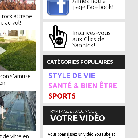
Aimez notre
page Facebook!
 rock attrape
e au vol!
Inscrivez-vous
aux Clics de
Yannick!
CATÉGORIES POPULAIRES
STYLE DE VIE
rçon s'amuse
en!
SANTÉ & BIEN ÊTRE
SPORTS
PARTAGEZ AVEC NOUS
VOTRE VIDÉO
Vous connaissez un vidéo YouTube et
t de vitre en