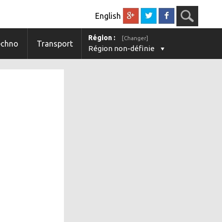
English
Région :
[Changer]
echno
Transport
Région non-définie