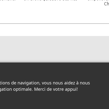
Ch
tions de navigation, vous nous aidez à nous
gation optimale. Merci de votre appui!
Toutes les entreprises locales
/
Nos pages à Louer
/
Services Internet
/