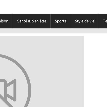
ison
Santé & bien être
Sports
Style de vie
T