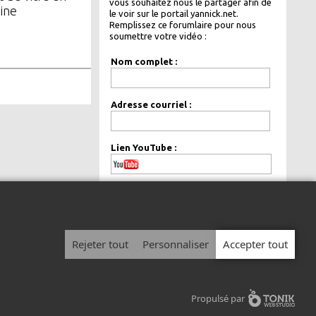
vous souhaitez nous le partager afin de
ine
le voir sur le portail yannick.net.
Remplissez ce forumlaire pour nous
soumettre votre vidéo :
Nom complet :
Adresse courriel :
Lien YouTube :
de façon
Votre courriel sera gardé
confidentielle.
Rejeter tout
Personnaliser
Accepter tout
© 1999 - 2026 Yannick.net Tous droits réservés.
Avis légal
|
Politique de confidentialité
Propulsé par
Devenir chroniqueur
/
Afficher votre publicité sur Yannick.net
/
Nous joindre