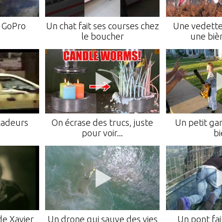
e GoPro
Un chat fait ses courses chez
Une vedette
le boucher
une bièr
cadeurs
On écrase des trucs, juste
Un petit ga
pour voir...
bi
de Xavier
Un drone qui sauve des vies
Un pont fai