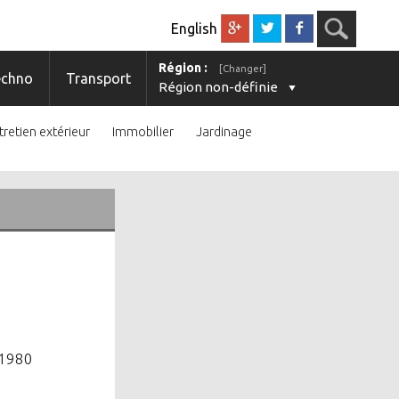
English
Région :
[Changer]
echno
Transport
Région non-définie
tretien extérieur
Immobilier
Jardinage
 1980