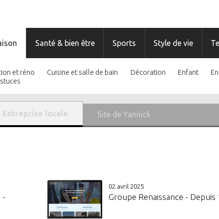
ison
Santé & bien être
Sports
Style de vie
T
ion et réno
Cuisine et salle de bain
Décoration
Enfant
En
astuces
Entreprise locale
Site de Yannick
02 avril 2025
 -
Groupe Renaissance - Depuis